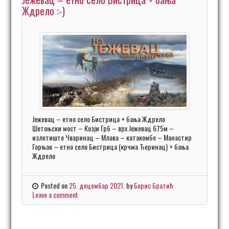
Ждрело :-)
Јежевац – етно село Бистрица + бања Ждрело
Шетоњски мост – Козји Грб – врх Јежевац 675м –
излетиште Чваринац – Млава – катакомбе – Манастир
Горњак – етно село Бистрица (крчма Ђеринац) + бања
Ждрело
Posted on
25. децембар 2021.
by
Борис Братић
Leave a comment