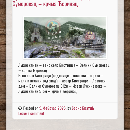
Суморовац – крчма Ђеринац
Лукин камен – етно село Бистрица – Велики Суморовац
– крчма Ђеринац
Етно село Бистрица (воденице – слапови – црква –
мали и велики водопад) – извор Бистрице – Ловачки
дом – Велики Суморовац 912м – Извор Лукине реке –
Лукин камен 515м – крчма Ђеринац
Posted on
9. фебруар 2025.
by
Борис Братић
Leave a comment