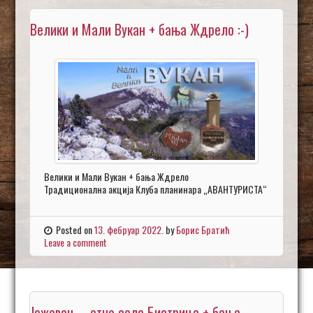
Велики и Мали Вукан + бања Ждрело :-)
Велики и Мали Вукан + бања Ждрело
Традиционална акција Клуба планинара „АВАНТУРИСТА“
Posted on
13. фебруар 2022.
by
Борис Братић
Leave a comment
Јежевац – етно село Бистрица + бања