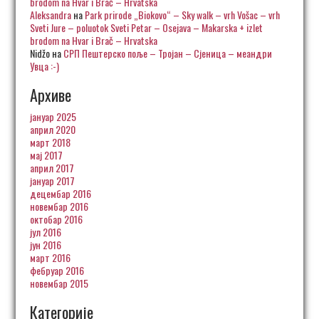
brodom na Hvar i Brač – Hrvatska
Aleksandra
на
Park prirode „Biokovo“ – Sky walk – vrh Vošac – vrh
Sveti Jure – poluotok Sveti Petar – Osejava – Makarska + izlet
brodom na Hvar i Brač – Hrvatska
Nidžo
на
СРП Пештерско поље – Тројан – Сјеница – меандри
Увца :-)
Архиве
јануар 2025
април 2020
март 2018
мај 2017
април 2017
јануар 2017
децембар 2016
новембар 2016
октобар 2016
јул 2016
јун 2016
март 2016
фебруар 2016
новембар 2015
Категорије