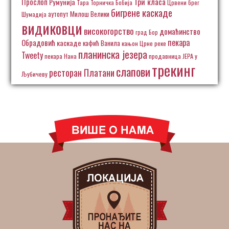
Три класа
Прослоп
Румунија
Тара
Торничка Бобија
Црвени брег
бигрене каскаде
аутопут Милош Велики
Шумадија
видиковци
високогорство
домаћинство
град Бор
пекара
Обрадовић
каскаде
кафић Ванила
кањон Црне реке
планинска језера
Tweety
пекара Нана
продавница ЈЕРА у
трекинг
слапови
ресторан Платани
Љубичеву