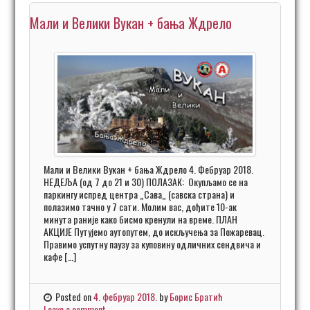
Мали и Велики Вукан + бања Ждрело
Мали и Велики Вукан + бања Ждрело 4. Фебруар 2018.
НЕДЕЉА (од 7 до 21 и 30) ПОЛАЗАК: Окупљамо се на
паркингу испред центра „Сава„ (савска страна) и
полазимо тачно у 7 сати. Молим вас, дођите 10-ак
минута раније како бисмо кренули на време. ПЛАН
АКЦИЈЕ Путујемо аутопутем, до искључења за Пожаревац.
Правимо успутну паузу за куповину одличних сендвича и
кафе […]
Posted on
4. фебруар 2018.
by
Борис Братић
Leave a comment