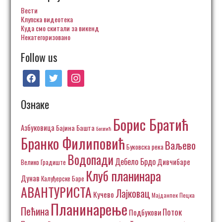
Вести
Клупска видеотека
Куда смо скитали за викенд
Некатегоризовано
Follow us
facebook
twitter
instagram
Ознаке
Борис Братић
Азбуковица
Бајина Башта
Богатић
Бранко Филиповић
Ваљево
Буковска река
Водопади
Дебело Брдо
Дивчибаре
Велико Градиште
Клуб планинара
Дунав
Калуђерске Баре
АВАНТУРИСТА
Лајковац
Кучево
Пецка
Мајданпек
Планинарење
Пећина
Поток
Подбукови