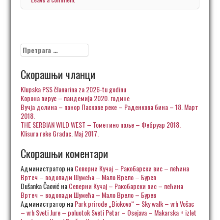
Претрага
за:
Скорашњи чланци
Klupska PSS članarina za 2026-tu godinu
Корона вирус – пандемија 2020. године
Вучја долина – понор Паскове реке – Раденкова бина – 18. Март
2018.
THE SERBIAN WILD WEST – Тометино поље – Фебруар 2018.
Klisura reke Gradac. Maj 2017.
Скорашњи коментари
Администратор
на
Северни Кучај – Ракобарски вис – пећина
Вртеч – водопади Шумећа – Мало Врело – Бурев
Dušanka Čaović
на
Северни Кучај – Ракобарски вис – пећина
Вртеч – водопади Шумећа – Мало Врело – Бурев
Администратор
на
Park prirode „Biokovo“ – Sky walk – vrh Vošac
– vrh Sveti Jure – poluotok Sveti Petar – Osejava – Makarska + izlet