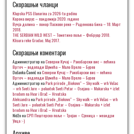
Скорашњи чланци
Klupska PSS članarina za 2026-tu godinu
Корона вирус – пандемија 2020. године
Вучја долина – понор Паскове реке – Раденкова бина – 18. Март
2018.
THE SERBIAN WILD WEST – Тометино поље – Фебруар 2018.
Klisura reke Gradac. Maj 2017.
Скорашњи коментари
Администратор
на
Северни Кучај – Ракобарски вис – пећина
Вртеч – водопади Шумећа – Мало Врело – Бурев
Dušanka Čaović
на
Северни Кучај – Ракобарски вис – пећина
Вртеч – водопади Шумећа – Мало Врело – Бурев
Администратор
на
Park prirode „Biokovo“ – Sky walk – vrh Vošac
– vrh Sveti Jure – poluotok Sveti Petar – Osejava – Makarska + izlet
brodom na Hvar i Brač – Hrvatska
Aleksandra
на
Park prirode „Biokovo“ – Sky walk – vrh Vošac – vrh
Sveti Jure – poluotok Sveti Petar – Osejava – Makarska + izlet
brodom na Hvar i Brač – Hrvatska
Nidžo
на
СРП Пештерско поље – Тројан – Сјеница – меандри
Увца :-)
Архиве