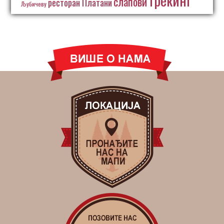
трекинг
слапови
ресторан Платани
Љубичеву