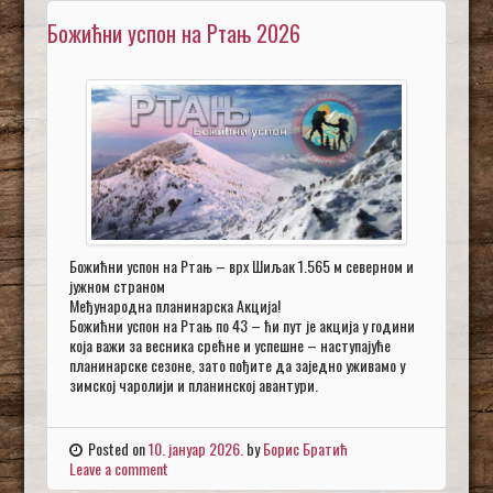
Божићни успон на Ртањ 2026
Божићни успон на Ртањ – врх Шиљак 1.565 м северном и
јужном страном
Међународна планинарска Акција!
Божићни успон на Ртањ по 43 – ћи пут је акција у години
која важи за весника срећне и успешне – наступајуће
планинарске сезоне, зато пођите да заједно уживамо у
зимској чаролији и планинској авантури.
Posted on
10. јануар 2026.
by
Борис Братић
Leave a comment