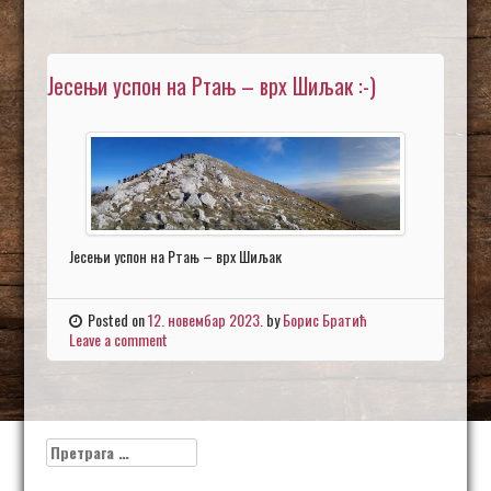
Јесењи успон на Ртањ – врх Шиљак :-)
Јесењи успон на Ртањ – врх Шиљак
Posted on
12. новембар 2023.
by
Борис Братић
Leave a comment
Претрага
за: