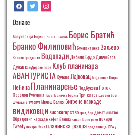
facebook
twitter
instagram
Ознаке
Борис Братић
Азбуковица
Бајина Башта
Богатић
Бранко Филиповић
Ваљево
Буковска река
Водопади
Дебело Брдо
Дивчибаре
Велико Градиште
Клуб планинара
Дунав
Калуђерске Баре
АВАНТУРИСТА
Лајковац
Кучево
Пецка
Мајданпек
Планинарење
Пећина
Поток
Подбукови
Три класа
Прослоп
Румунија
Тара
Торничка Бобија
Црвени брег
бигрене каскаде
аутопут Милош Велики
Шумадија
видиковци
високогорство
домаћинство
град Бор
пекара
Обрадовић
каскаде
кафић Ванила
кањон Црне реке
планинска језера
Tweety
пекара Нана
продавница ЈЕРА у