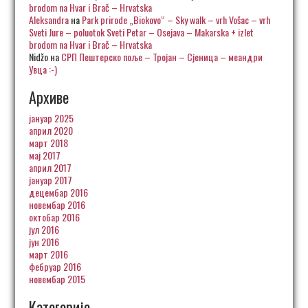
brodom na Hvar i Brač – Hrvatska
Aleksandra
на
Park prirode „Biokovo“ – Sky walk – vrh Vošac – vrh
Sveti Jure – poluotok Sveti Petar – Osejava – Makarska + izlet
brodom na Hvar i Brač – Hrvatska
Nidžo
на
СРП Пештерско поље – Тројан – Сјеница – меандри
Увца :-)
Архиве
јануар 2025
април 2020
март 2018
мај 2017
април 2017
јануар 2017
децембар 2016
новембар 2016
октобар 2016
јул 2016
јун 2016
март 2016
фебруар 2016
новембар 2015
Категорије