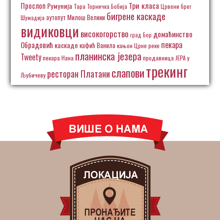
Три класа
Прослоп
Румунија
Тара
Торничка Бобија
Црвени брег
бигрене каскаде
аутопут Милош Велики
Шумадија
видиковци
високогорство
домаћинство
град Бор
пекара
Обрадовић
каскаде
кафић Ванила
кањон Црне реке
планинска језера
Tweety
пекара Нана
продавница ЈЕРА у
трекинг
слапови
ресторан Платани
Љубичеву