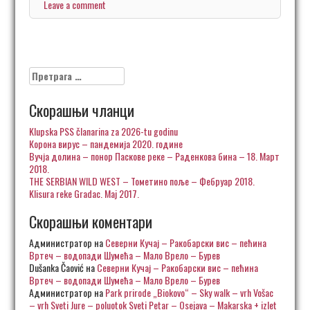
Leave a comment
Претрага
за:
Скорашњи чланци
Klupska PSS članarina za 2026-tu godinu
Корона вирус – пандемија 2020. године
Вучја долина – понор Паскове реке – Раденкова бина – 18. Март
2018.
THE SERBIAN WILD WEST – Тометино поље – Фебруар 2018.
Klisura reke Gradac. Maj 2017.
Скорашњи коментари
Администратор
на
Северни Кучај – Ракобарски вис – пећина
Вртеч – водопади Шумећа – Мало Врело – Бурев
Dušanka Čaović
на
Северни Кучај – Ракобарски вис – пећина
Вртеч – водопади Шумећа – Мало Врело – Бурев
Администратор
на
Park prirode „Biokovo“ – Sky walk – vrh Vošac
– vrh Sveti Jure – poluotok Sveti Petar – Osejava – Makarska + izlet