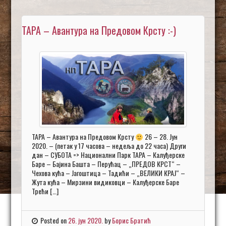
ТАРА – Aвантура на Предовом Крсту :-)
ТАРА – Авантура на Предовом Крсту
26 – 28. Јун
2020. – (петак у 17 часова – недељa до 22 часа) Други
дан – СУБОТА => Национални Парк ТАРА – Калуђерске
Баре – Бајина Башта – Перућац – „ПРЕДОВ КРСТ“ –
Чехова кућа – Јагоштица – Тадићи – „ВЕЛИКИ КРАЈ“ –
Жута кућа – Мирзини видиковци – Калуђерске Баре
Трећи […]
Posted on
26. јун 2020.
by
Борис Братић