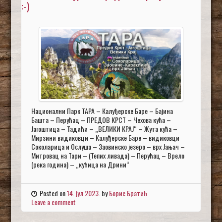
:-)
Национални Парк ТАРА – Калуђерске Баре – Бајина
Башта – Перућац – ПРЕДОВ КРСТ – Чехова кућа –
Јагоштица – Тадићи – „ВЕЛИКИ КРАЈ“ – Жута кућа –
Мирзини видиковци – Калуђерске Баре – видиковци
Соколарица и Ослуша – Заовинско језеро – врх Јањач –
Митровац на Тари – (Тепих ливада) – Перућац – Врело
(река година) – „кућица на Дрини“
Posted on
14. јул 2023.
by
Борис Братић
Leave a comment