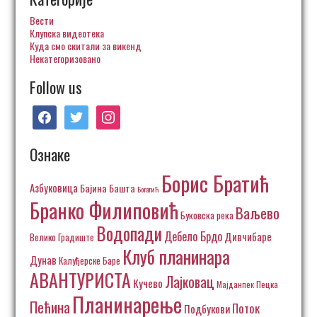
Вести
Клупска видеотека
Куда смо скитали за викенд
Некатегоризовано
Follow us
facebook
twitter
instagram
Ознаке
Борис Братић
Азбуковица
Бајина Башта
Богатић
Бранко Филиповић
Ваљево
Буковска река
Водопади
Дебело Брдо
Дивчибаре
Велико Градиште
Клуб планинара
Дунав
Калуђерске Баре
АВАНТУРИСТА
Лајковац
Кучево
Пецка
Мајданпек
Планинарење
Пећина
Поток
Подбукови