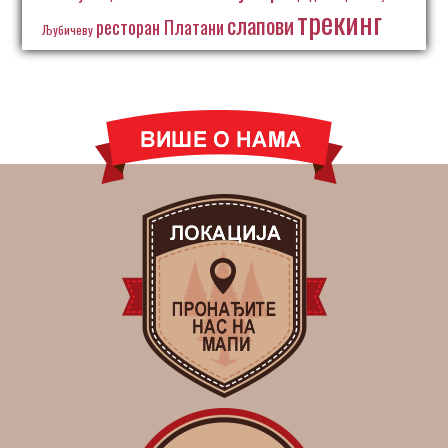
трекинг
слапови
ресторан Платани
Љубичеву