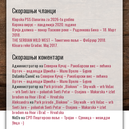
Скорашњи чланци
Klupska PSS članarina za 2026-tu godinu
Корона вирус – пандемија 2020. године
Вучја долина – понор Паскове реке – Раденкова бина – 18. Март
2018.
THE SERBIAN WILD WEST – Тометино поље – Фебруар 2018.
Klisura reke Gradac. Maj 2017.
Скорашњи коментари
Администратор
на
Северни Кучај – Ракобарски вис – пећина
Вртеч – водопади Шумећа – Мало Врело – Бурев
Dušanka Čaović
на
Северни Кучај – Ракобарски вис – пећина
Вртеч – водопади Шумећа – Мало Врело – Бурев
Администратор
на
Park prirode „Biokovo“ – Sky walk – vrh Vošac
– vrh Sveti Jure – poluotok Sveti Petar – Osejava – Makarska + izlet
brodom na Hvar i Brač – Hrvatska
Aleksandra
на
Park prirode „Biokovo“ – Sky walk – vrh Vošac – vrh
Sveti Jure – poluotok Sveti Petar – Osejava – Makarska + izlet
brodom na Hvar i Brač – Hrvatska
Nidžo
на
СРП Пештерско поље – Тројан – Сјеница – меандри
Увца :-)