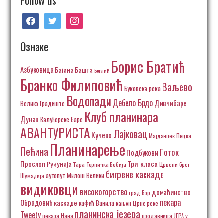
facebook
twitter
instagram
Ознаке
Борис Братић
Азбуковица
Бајина Башта
Богатић
Бранко Филиповић
Ваљево
Буковска река
Водопади
Дебело Брдо
Дивчибаре
Велико Градиште
Клуб планинара
Дунав
Калуђерске Баре
АВАНТУРИСТА
Лајковац
Кучево
Пецка
Мајданпек
Планинарење
Пећина
Поток
Подбукови
Три класа
Прослоп
Румунија
Тара
Торничка Бобија
Црвени брег
бигрене каскаде
аутопут Милош Велики
Шумадија
видиковци
високогорство
домаћинство
град Бор
пекара
Обрадовић
каскаде
кафић Ванила
кањон Црне реке
планинска језера
Tweety
пекара Нана
продавница ЈЕРА у