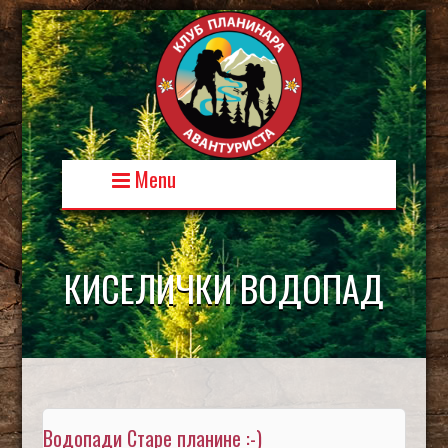
Skip
to
content
Menu
КИСЕЛИЧКИ ВОДОПАД
Водопади Старе планине :-)