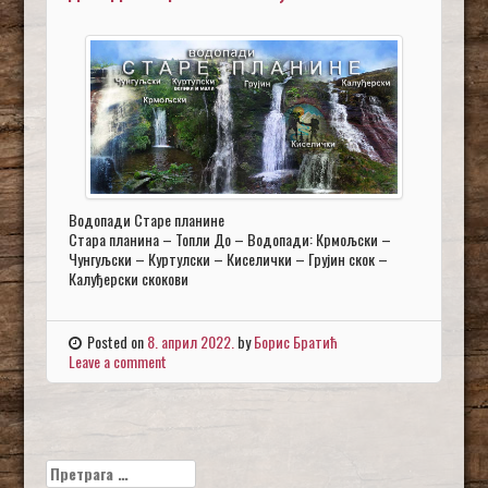
Водопади Старе планине
Стара планина – Топли До – Водопади: Крмољски –
Чунгуљски – Куртулски – Киселички – Грујин скок –
Калуђерски скокови
Posted on
8. април 2022.
by
Борис Братић
Leave a comment
Претрага
за: