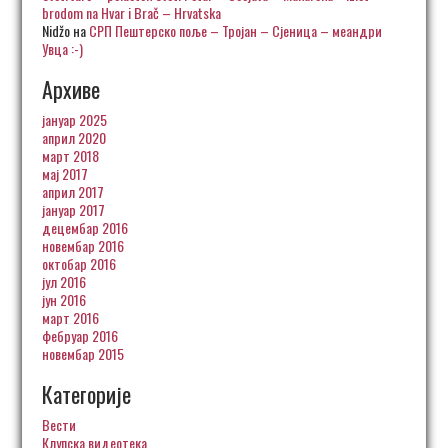
brodom na Hvar i Brač – Hrvatska
Nidžo
на
СРП Пештерско поље – Тројан – Сјеница – меандри
Увца :-)
Архиве
јануар 2025
април 2020
март 2018
мај 2017
април 2017
јануар 2017
децембар 2016
новембар 2016
октобар 2016
јул 2016
јун 2016
март 2016
фебруар 2016
новембар 2015
Категорије
Вести
Клупска видеотека