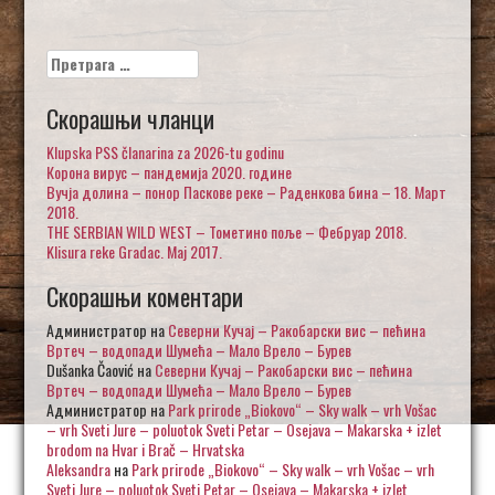
Претрага
за:
Скорашњи чланци
Klupska PSS članarina za 2026-tu godinu
Корона вирус – пандемија 2020. године
Вучја долина – понор Паскове реке – Раденкова бина – 18. Март
2018.
THE SERBIAN WILD WEST – Тометино поље – Фебруар 2018.
Klisura reke Gradac. Maj 2017.
Скорашњи коментари
Администратор
на
Северни Кучај – Ракобарски вис – пећина
Вртеч – водопади Шумећа – Мало Врело – Бурев
Dušanka Čaović
на
Северни Кучај – Ракобарски вис – пећина
Вртеч – водопади Шумећа – Мало Врело – Бурев
Администратор
на
Park prirode „Biokovo“ – Sky walk – vrh Vošac
– vrh Sveti Jure – poluotok Sveti Petar – Osejava – Makarska + izlet
brodom na Hvar i Brač – Hrvatska
Aleksandra
на
Park prirode „Biokovo“ – Sky walk – vrh Vošac – vrh
Sveti Jure – poluotok Sveti Petar – Osejava – Makarska + izlet