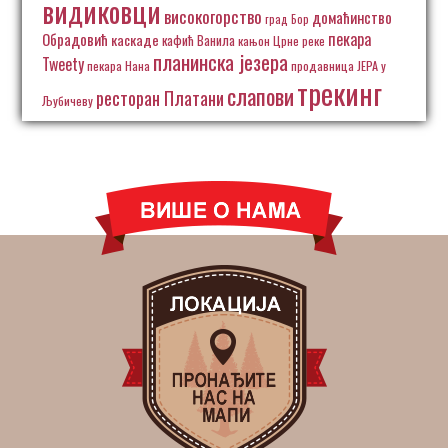
видиковци
високогорство
домаћинство
град Бор
пекара
Обрадовић
каскаде
кафић Ванила
кањон Црне реке
планинска језера
Tweety
пекара Нана
продавница ЈЕРА у
трекинг
слапови
ресторан Платани
Љубичеву