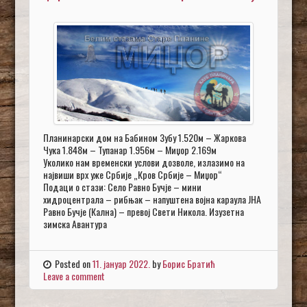
Планинарски дом на Бабином Зубу 1.520м – Жаркова
Чука 1.848м – Тупанар 1.956м – Миџор 2.169м
Уколико нам временски услови дозволе, излазимо на
највиши врх уже Србије „Кров Србије – Миџор“
Подаци о стази: Село Равно Бучје – мини
хидроцентрала – рибњак – напуштена војна караула ЈНА
Равно Бучје (Кална) – превој Свети Никола. Изузетна
зимска Авантура
Posted on
11. јануар 2022.
by
Борис Братић
Leave a comment