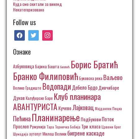
Куда смо скитали за викенд
Некатегоризовано
Follow us
facebook
twitter
instagram
Ознаке
Борис Братић
Азбуковица
Бајина Башта
Богатић
Бранко Филиповић
Ваљево
Буковска река
Водопади
Дебело Брдо
Дивчибаре
Велико Градиште
Клуб планинара
Дунав
Калуђерске Баре
АВАНТУРИСТА
Лајковац
Кучево
Пецка
Мајданпек
Планинарење
Пећина
Поток
Подбукови
Три класа
Прослоп
Румунија
Тара
Торничка Бобија
Црвени брег
бигрене каскаде
аутопут Милош Велики
Шумадија