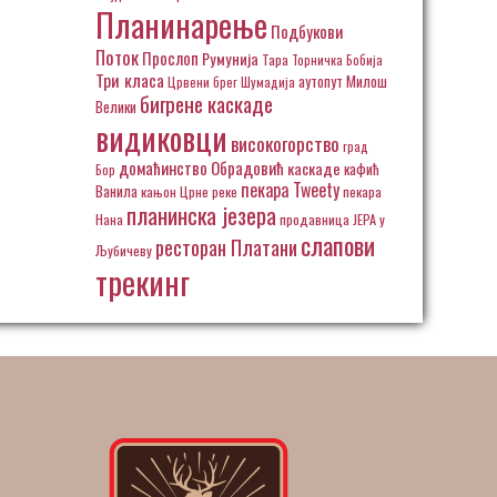
Планинарење
Подбукови
Поток
Прослоп
Румунија
Тара
Торничка Бобија
Три класа
аутопут Милош
Црвени брег
Шумадија
бигрене каскаде
Велики
видиковци
високогорство
град
домаћинство Обрадовић
каскаде
кафић
Бор
пекара Tweety
Ванила
кањон Црне реке
пекара
планинска језера
Нана
продавница ЈЕРА у
слапови
ресторан Платани
Љубичеву
трекинг