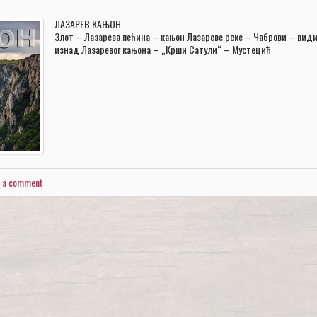
ЛАЗАРЕВ КАЊОН
Злот – Лазарева пећина – кањон Лазареве реке – Чаброви – вид
изнад Лазаревог кањона – „Крши Сатули“ – Мустецић
e a comment