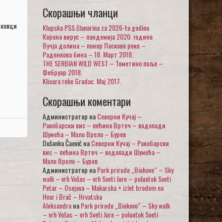
Скорашњи чланци
иковци
Klupska PSS članarina za 2026-tu godinu
Корона вирус – пандемија 2020. године
Вучја долина – понор Паскове реке –
Раденкова бина – 18. Март 2018.
THE SERBIAN WILD WEST – Тометино поље –
Фебруар 2018.
Klisura reke Gradac. Maj 2017.
Скорашњи коментари
Администратор
на
Северни Кучај –
Ракобарски вис – пећина Вртеч – водопади
Шумећа – Мало Врело – Бурев
Dušanka Čaović
на
Северни Кучај – Ракобарски
вис – пећина Вртеч – водопади Шумећа –
Мало Врело – Бурев
Администратор
на
Park prirode „Biokovo“ – Sky
walk – vrh Vošac – vrh Sveti Jure – poluotok Sveti
Petar – Osejava – Makarska + izlet brodom na
Hvar i Brač – Hrvatska
Aleksandra
на
Park prirode „Biokovo“ – Sky walk
– vrh Vošac – vrh Sveti Jure – poluotok Sveti