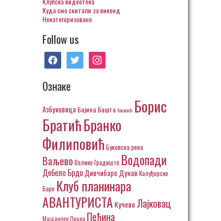
Клупска видеотека
Куда смо скитали за викенд
Некатегоризовано
Follow us
facebook
twitter
instagram
Ознаке
Борис
Азбуковица
Бајина Башта
Богатић
Братић
Бранко
Филиповић
Буковска река
Водопади
Ваљево
Велико Градиште
Дебело Брдо
Дивчибаре
Дунав
Калуђерске
Клуб планинара
Баре
АВАНТУРИСТА
Лајковац
Кучево
Пећина
Пецка
Мајданпек