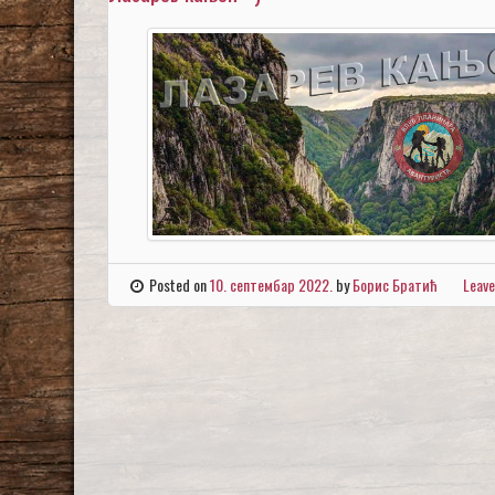
Posted on
10. септембар 2022.
by
Борис Братић
Leav