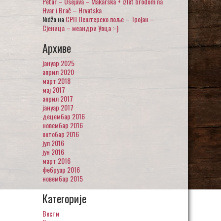
Petar – Osejava – Makarska + izlet brodom na
Hvar i Brač – Hrvatska
Nidžo
на
СРП Пештерско поље – Тројан –
Сјеница – меандри Увца :-)
Архиве
јануар 2025
април 2020
март 2018
мај 2017
април 2017
јануар 2017
децембар 2016
новембар 2016
октобар 2016
јул 2016
јун 2016
март 2016
фебруар 2016
новембар 2015
Категорије
Вести