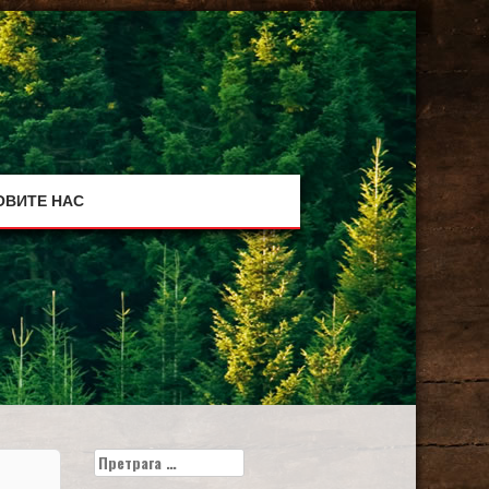
ОВИТЕ НАС
Претрага
за: