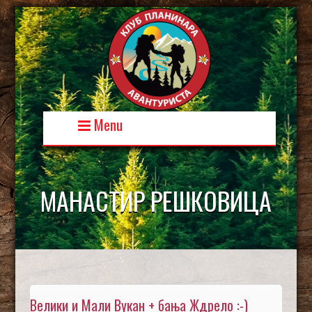
Skip
to
content
Menu
МАНАСТИР РЕШКОВИЦА
Велики и Мали Вукан + бања Ждрело :-)