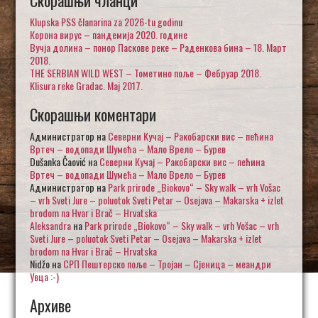
Klupska PSS članarina za 2026-tu godinu
Корона вирус – пандемија 2020. године
Вучја долина – понор Паскове реке – Раденкова бина – 18. Март
2018.
THE SERBIAN WILD WEST – Тометино поље – Фебруар 2018.
Klisura reke Gradac. Maj 2017.
Скорашњи коментари
Администратор
на
Северни Кучај – Ракобарски вис – пећина
Вртеч – водопади Шумећа – Мало Врело – Бурев
Dušanka Čaović
на
Северни Кучај – Ракобарски вис – пећина
Вртеч – водопади Шумећа – Мало Врело – Бурев
Администратор
на
Park prirode „Biokovo“ – Sky walk – vrh Vošac
– vrh Sveti Jure – poluotok Sveti Petar – Osejava – Makarska + izlet
brodom na Hvar i Brač – Hrvatska
Aleksandra
на
Park prirode „Biokovo“ – Sky walk – vrh Vošac – vrh
Sveti Jure – poluotok Sveti Petar – Osejava – Makarska + izlet
brodom na Hvar i Brač – Hrvatska
Nidžo
на
СРП Пештерско поље – Тројан – Сјеница – меандри
Увца :-)
Архиве