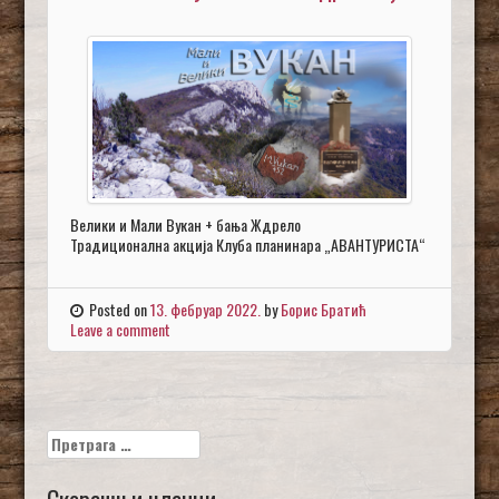
Велики и Мали Вукан + бања Ждрело
Традиционална акција Клуба планинара „АВАНТУРИСТА“
Posted on
13. фебруар 2022.
by
Борис Братић
Leave a comment
Претрага
за:
Скорашњи чланци