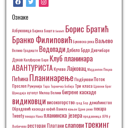
Ознаке
Борис Братић
Азбуковица
Бајина Башта
Богатић
Бранко Филиповић
Ваљево
Буковска река
Водопади
Дебело Брдо
Дивчибаре
Велико Градиште
Клуб планинара
Дунав
Калуђерске Баре
АВАНТУРИСТА
Лајковац
Кучево
Пецка
Мајданпек
Планинарење
Пећина
Поток
Подбукови
Три класа
Прослоп
Румунија
Тара
Торничка Бобија
Црвени брег
бигрене каскаде
аутопут Милош Велики
Шумадија
видиковци
високогорство
домаћинство
град Бор
пекара
Обрадовић
каскаде
кафић Ванила
кањон Црне реке
планинска језера
Tweety
пекара Нана
продавница ЈЕРА у
трекинг
слапови
ресторан Платани
Љубичеву