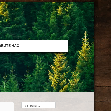
ОВИТЕ НАС
Претрага
за: