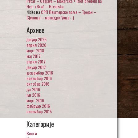
Petar – Osejava – Makarska + izlet brodom na
Hvar i Brač – Hrvatska
Nidžo
на
СРП Пештерско поље – Тројан –
Сјеница – меандри Увца :-)
Архиве
јануар 2025
април 2020
март 2018
мај 2017
април 2017
јануар 2017
децембар 2016
новембар 2016
октобар 2016
јул 2016
јун 2016
март 2016
фебруар 2016
новембар 2015
Категорије
Вести