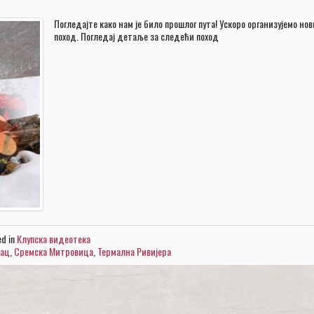
Погледајте како нам је било прошлог пута! Ускоро организујемо нов
поход. Погледај детаље за следећи поход
ed in
Клупска видеотека
вац
,
Сремска Митровица
,
Термална Ривијера