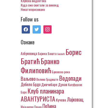
Клупска видеотека
Куда смо скитали за викенд
Некатегоризовано
Follow us
facebook
twitter
instagram
Ознаке
Борис
Азбуковица
Бајина Башта
Богатић
Братић
Бранко
Филиповић
Буковска река
Водопади
Ваљево
Велико Градиште
Дебело Брдо
Дивчибаре
Дунав
Калуђерске
Клуб планинара
Баре
АВАНТУРИСТА
Лајковац
Кучево
Пећина
Пецка
Мајданпек