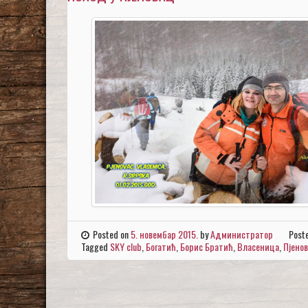
Posted on
5. новембар 2015.
by
Администратор
Post
Tagged
SKY club
,
Богатић
,
Борис Братић
,
Власеница
,
Пјено