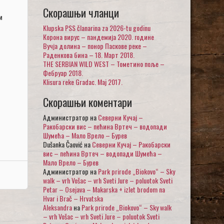
Скорашњи чланци
и
Klupska PSS članarina za 2026-tu godinu
Корона вирус – пандемија 2020. године
Вучја долина – понор Паскове реке –
Раденкова бина – 18. Март 2018.
THE SERBIAN WILD WEST – Тометино поље –
Фебруар 2018.
Klisura reke Gradac. Maj 2017.
Скорашњи коментари
Администратор
на
Северни Кучај –
Ракобарски вис – пећина Вртеч – водопади
Шумећа – Мало Врело – Бурев
Dušanka Čaović
на
Северни Кучај – Ракобарски
вис – пећина Вртеч – водопади Шумећа –
Мало Врело – Бурев
Администратор
на
Park prirode „Biokovo“ – Sky
walk – vrh Vošac – vrh Sveti Jure – poluotok Sveti
Petar – Osejava – Makarska + izlet brodom na
Hvar i Brač – Hrvatska
Aleksandra
на
Park prirode „Biokovo“ – Sky walk
– vrh Vošac – vrh Sveti Jure – poluotok Sveti