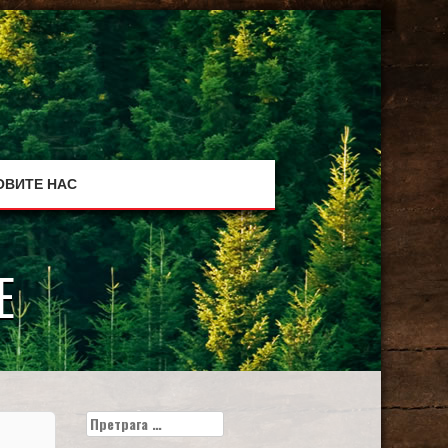
ОВИТЕ НАС
Е
Претрага
за: