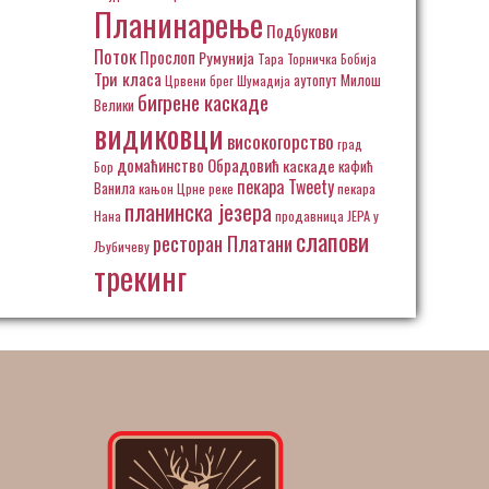
Планинарење
Подбукови
Поток
Прослоп
Румунија
Тара
Торничка Бобија
Три класа
аутопут Милош
Црвени брег
Шумадија
бигрене каскаде
Велики
видиковци
високогорство
град
домаћинство Обрадовић
каскаде
кафић
Бор
пекара Tweety
Ванила
кањон Црне реке
пекара
планинска језера
Нана
продавница ЈЕРА у
слапови
ресторан Платани
Љубичеву
трекинг