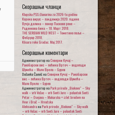
Скорашњи чланци
у
Klupska PSS članarina za 2026-tu godinu
Корона вирус – пандемија 2020. године
Вучја долина – понор Паскове реке –
Раденкова бина – 18. Март 2018.
THE SERBIAN WILD WEST – Тометино поље –
Фебруар 2018.
Klisura reke Gradac. Maj 2017.
Скорашњи коментари
Администратор
на
Северни Кучај –
Ракобарски вис – пећина Вртеч – водопади
Шумећа – Мало Врело – Бурев
Dušanka Čaović
на
Северни Кучај – Ракобарски
вис – пећина Вртеч – водопади Шумећа –
Мало Врело – Бурев
Администратор
на
Park prirode „Biokovo“ – Sky
walk – vrh Vošac – vrh Sveti Jure – poluotok Sveti
Petar – Osejava – Makarska + izlet brodom na
Hvar i Brač – Hrvatska
Aleksandra
на
Park prirode „Biokovo“ – Sky walk
– vrh Vošac – vrh Sveti Jure – poluotok Sveti