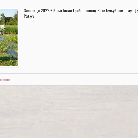
Засавица 2022 + бања Јокин Граб – шанац Зеке Буљубаше – музеј 
Равњу
 comment