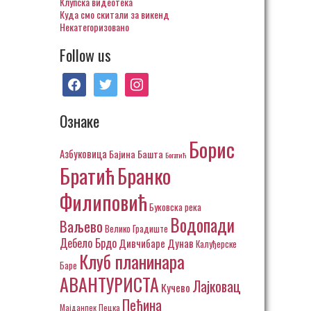
Клупска видеотека
Куда смо скитали за викенд
Некатегоризовано
Follow us
facebook
twitter
instagram
Ознаке
Борис
Азбуковица
Бајина Башта
Богатић
Братић
Бранко
Филиповић
Буковска река
Водопади
Ваљево
Велико Градиште
Дебело Брдо
Дивчибаре
Дунав
Калуђерске
Клуб планинара
Баре
АВАНТУРИСТА
Лајковац
Кучево
Пећина
Пецка
Мајданпек