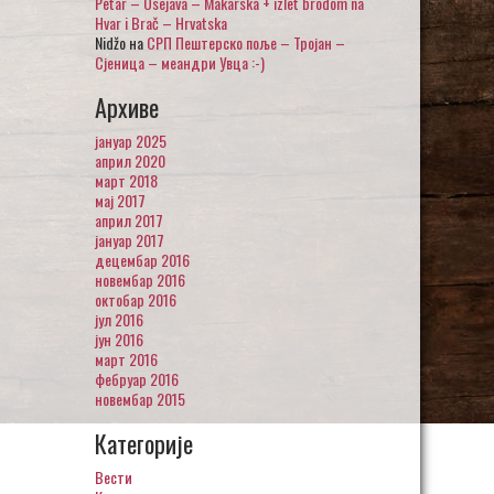
Petar – Osejava – Makarska + izlet brodom na
Hvar i Brač – Hrvatska
Nidžo
на
СРП Пештерско поље – Тројан –
Сјеница – меандри Увца :-)
Архиве
јануар 2025
април 2020
март 2018
мај 2017
април 2017
јануар 2017
децембар 2016
новембар 2016
октобар 2016
јул 2016
јун 2016
март 2016
фебруар 2016
новембар 2015
Категорије
Вести