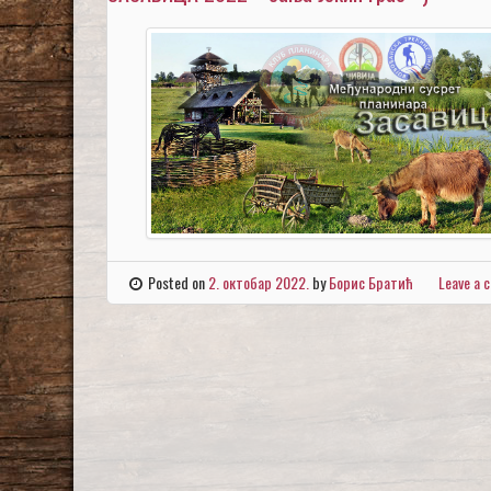
Posted on
2. октобар 2022.
by
Борис Братић
Leave a