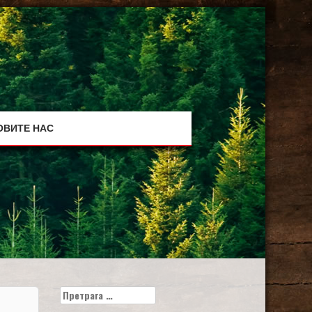
ОВИТЕ НАС
Претрага
за: