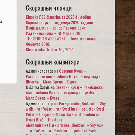
Скорашњи чланци
Klupska PSS članarina za 2026-tu godinu
а
Корона вирус – пандемија 2020. године
Вучја долина – понор Паскове реке –
Раденкова бина – 18. Март 2018.
THE SERBIAN WILD WEST – Тометино поље –
Фебруар 2018.
Klisura reke Gradac. Maj 2017.
Скорашњи коментари
Администратор
на
Северни Кучај –
Ракобарски вис – пећина Вртеч – водопади
Шумећа – Мало Врело – Бурев
Dušanka Čaović
на
Северни Кучај – Ракобарски
вис – пећина Вртеч – водопади Шумећа –
Мало Врело – Бурев
Администратор
на
Park prirode „Biokovo“ – Sky
walk – vrh Vošac – vrh Sveti Jure – poluotok Sveti
Petar – Osejava – Makarska + izlet brodom na
Hvar i Brač – Hrvatska
Aleksandra
на
Park prirode „Biokovo“ – Sky walk
– vrh Vošac – vrh Sveti Jure – poluotok Sveti