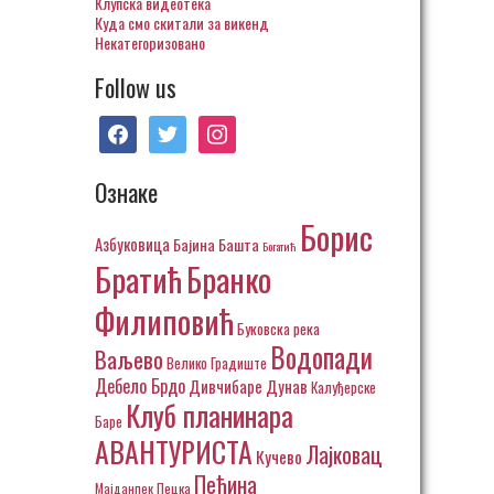
Клупска видеотека
Куда смо скитали за викенд
Некатегоризовано
Follow us
facebook
twitter
instagram
Ознаке
Борис
Азбуковица
Бајина Башта
Богатић
Братић
Бранко
Филиповић
Буковска река
Водопади
Ваљево
Велико Градиште
Дебело Брдо
Дивчибаре
Дунав
Калуђерске
Клуб планинара
Баре
АВАНТУРИСТА
Лајковац
Кучево
Пећина
Пецка
Мајданпек