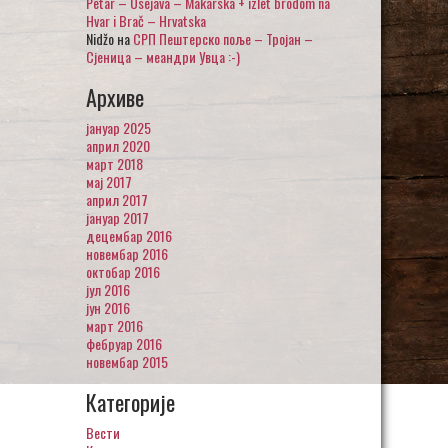
Petar – Osejava – Makarska + izlet brodom na
Hvar i Brač – Hrvatska
Nidžo
на
СРП Пештерско поље – Тројан –
Сјеница – меандри Увца :-)
Архиве
јануар 2025
април 2020
март 2018
мај 2017
април 2017
јануар 2017
децембар 2016
новембар 2016
октобар 2016
јул 2016
јун 2016
март 2016
фебруар 2016
новембар 2015
Категорије
Вести