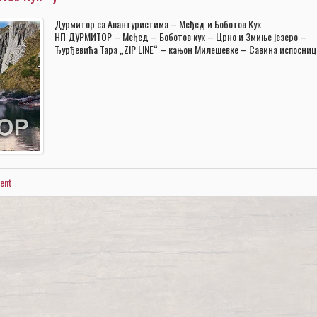
Дурмитор са Авантуристима – Међед и Боботов Кук
НП ДУРМИТОР – Међед – Боботов кук – Црно и Змиње језеро –
Ђурђевића Тара „ZIP LINE“ – кањон Милешевке – Савина испосниц
ent