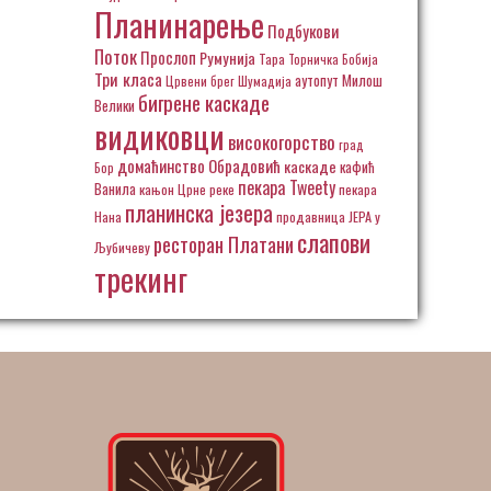
Планинарење
Подбукови
Поток
Прослоп
Румунија
Тара
Торничка Бобија
Три класа
аутопут Милош
Црвени брег
Шумадија
бигрене каскаде
Велики
видиковци
високогорство
град
домаћинство Обрадовић
каскаде
кафић
Бор
пекара Tweety
Ванила
кањон Црне реке
пекара
планинска језера
Нана
продавница ЈЕРА у
слапови
ресторан Платани
Љубичеву
трекинг