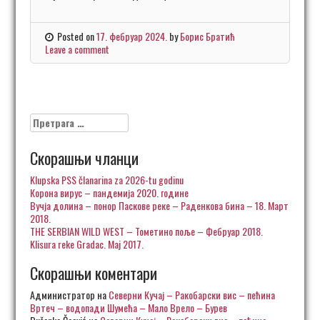
Posted on
17. фебруар 2024.
by
Борис Братић
Leave a comment
Претрага
за:
Скорашњи чланци
Klupska PSS članarina za 2026-tu godinu
Корона вирус – пандемија 2020. године
Вучја долина – понор Паскове реке – Раденкова бина – 18. Март
2018.
THE SERBIAN WILD WEST – Тометино поље – Фебруар 2018.
Klisura reke Gradac. Maj 2017.
Скорашњи коментари
Администратор
на
Северни Кучај – Ракобарски вис – пећина
Вртеч – водопади Шумећа – Мало Врело – Бурев