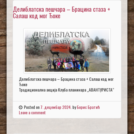
Делиблатска пешчара – Брацина стаза +
Салаш код мог Ђоке
Делиблатска пешчара – Брацина стаза + Салаш код мог
Ђоке
Традиционална акција Клуба планинара „АВАНТУРИСТА“
Posted on
7. децембар 2024.
by
Борис Братић
Leave a comment