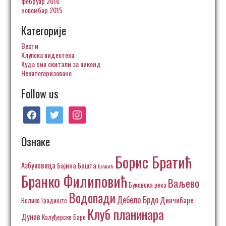
фебруар 2016
новембар 2015
Категорије
Вести
Клупска видеотека
Куда смо скитали за викенд
Некатегоризовано
Follow us
facebook
twitter
instagram
Ознаке
Борис Братић
Азбуковица
Бајина Башта
Богатић
Бранко Филиповић
Ваљево
Буковска река
Водопади
Дебело Брдо
Дивчибаре
Велико Градиште
Клуб планинара
Дунав
Калуђерске Баре