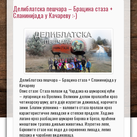
Делиблатска пешчара – Брацина стаза +
Сланинијада у Качареву :-)
Делиблатска пешчара – Брацина стаза + Сланинијада у
Качареву
Опис стазе: Стаза полази од Чардака ка шумарској кући
– лугарници на Врелима. Великим делом пролазећи кроз
четинарску шуму, што даје изузетан доживљај, нарочито
зими. Благим успонима – валовито стаза пролази кроз
карактеристичне ливадске и степске пределе. Ходамо
лагано кроз разбацане шумарке борова и бреза, праћени
мноштвом трагова дивљих животиња. Изузетно лепе,
бајковите стазе нас воде до скривених ливада, лепих
пејзажа и чаробних видиковаца.