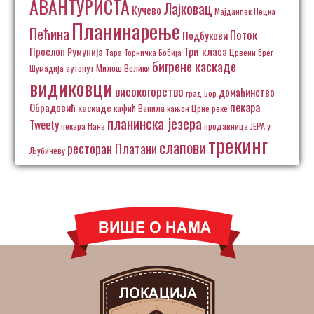
АВАНТУРИСТА
Лајковац
Кучево
Пецка
Мајданпек
Планинарење
Пећина
Поток
Подбукови
Три класа
Прослоп
Румунија
Тара
Торничка Бобија
Црвени брег
бигрене каскаде
аутопут Милош Велики
Шумадија
видиковци
високогорство
домаћинство
град Бор
пекара
Обрадовић
каскаде
кафић Ванила
кањон Црне реке
планинска језера
Tweety
пекара Нана
продавница ЈЕРА у
трекинг
слапови
ресторан Платани
Љубичеву