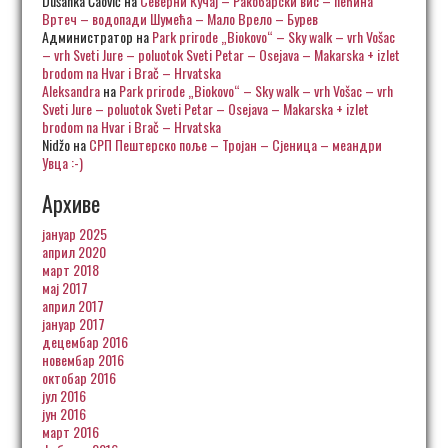
Dušanka Čaović
на
Северни Кучај – Ракобарски вис – пећина
Вртеч – водопади Шумећа – Мало Врело – Бурев
Администратор
на
Park prirode „Biokovo“ – Sky walk – vrh Vošac
– vrh Sveti Jure – poluotok Sveti Petar – Osejava – Makarska + izlet
brodom na Hvar i Brač – Hrvatska
Aleksandra
на
Park prirode „Biokovo“ – Sky walk – vrh Vošac – vrh
Sveti Jure – poluotok Sveti Petar – Osejava – Makarska + izlet
brodom na Hvar i Brač – Hrvatska
Nidžo
на
СРП Пештерско поље – Тројан – Сјеница – меандри
Увца :-)
Архиве
јануар 2025
април 2020
март 2018
мај 2017
април 2017
јануар 2017
децембар 2016
новембар 2016
октобар 2016
јул 2016
јун 2016
март 2016