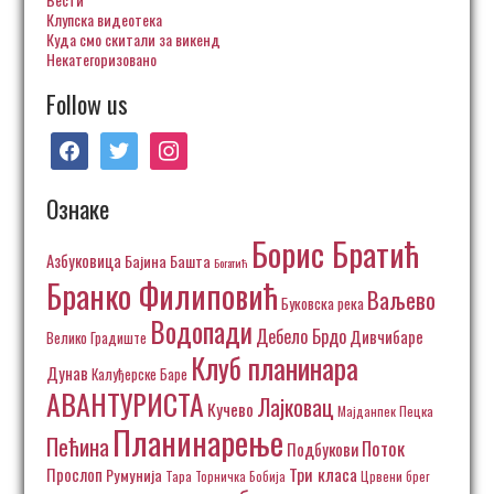
Клупска видеотека
Куда смо скитали за викенд
Некатегоризовано
Follow us
facebook
twitter
instagram
Ознаке
Борис Братић
Азбуковица
Бајина Башта
Богатић
Бранко Филиповић
Ваљево
Буковска река
Водопади
Дебело Брдо
Дивчибаре
Велико Градиште
Клуб планинара
Дунав
Калуђерске Баре
АВАНТУРИСТА
Лајковац
Кучево
Пецка
Мајданпек
Планинарење
Пећина
Поток
Подбукови
Три класа
Прослоп
Румунија
Тара
Торничка Бобија
Црвени брег