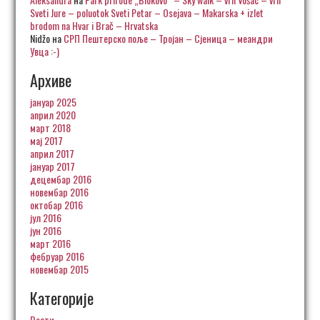
Sveti Jure – poluotok Sveti Petar – Osejava – Makarska + izlet
brodom na Hvar i Brač – Hrvatska
Nidžo
на
СРП Пештерско поље – Тројан – Сјеница – меандри
Увца :-)
Архиве
јануар 2025
април 2020
март 2018
мај 2017
април 2017
јануар 2017
децембар 2016
новембар 2016
октобар 2016
јул 2016
јун 2016
март 2016
фебруар 2016
новембар 2015
Категорије
Вести