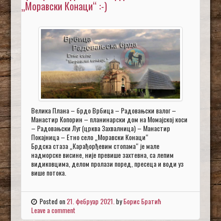
„Моравски Конаци“ :-)
Велика Плана – брдо Врбица – Радовањски валог –
Манастир Копорин – планинарски дом на Момајској коси
– Радовањски Луг (црква Захвалница) – Манастир
Покајница – Етно село „Моравски Конаци“
Брдска стаза „Карађорђевим стопама“ је мале
надморске висине, није превише захтевна, са лепим
видиковцима, делом пролази поред, пресеца и води уз
више потока.
Posted on
21. фебруар 2021.
by
Борис Братић
Leave a comment