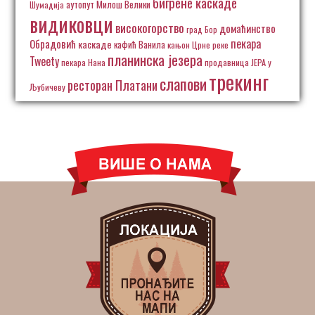
бигрене каскаде
аутопут Милош Велики
Шумадија
видиковци
високогорство
домаћинство
град Бор
пекара
Обрадовић
каскаде
кафић Ванила
кањон Црне реке
планинска језера
Tweety
пекара Нана
продавница ЈЕРА у
трекинг
слапови
ресторан Платани
Љубичеву