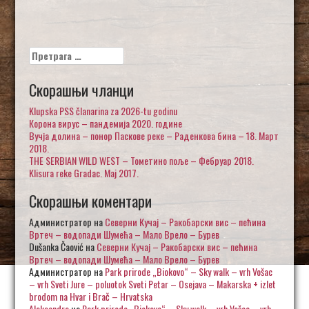
Претрага
за:
Скорашњи чланци
Klupska PSS članarina za 2026-tu godinu
Корона вирус – пандемија 2020. године
Вучја долина – понор Паскове реке – Раденкова бина – 18. Март
2018.
THE SERBIAN WILD WEST – Тометино поље – Фебруар 2018.
Klisura reke Gradac. Maj 2017.
Скорашњи коментари
Администратор
на
Северни Кучај – Ракобарски вис – пећина
Вртеч – водопади Шумећа – Мало Врело – Бурев
Dušanka Čaović
на
Северни Кучај – Ракобарски вис – пећина
Вртеч – водопади Шумећа – Мало Врело – Бурев
Администратор
на
Park prirode „Biokovo“ – Sky walk – vrh Vošac
– vrh Sveti Jure – poluotok Sveti Petar – Osejava – Makarska + izlet
brodom na Hvar i Brač – Hrvatska
Aleksandra
на
Park prirode „Biokovo“ – Sky walk – vrh Vošac – vrh