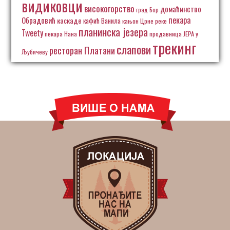
видиковци
високогорство
домаћинство
град Бор
пекара
Обрадовић
каскаде
кафић Ванила
кањон Црне реке
планинска језера
Tweety
пекара Нана
продавница ЈЕРА у
трекинг
слапови
ресторан Платани
Љубичеву