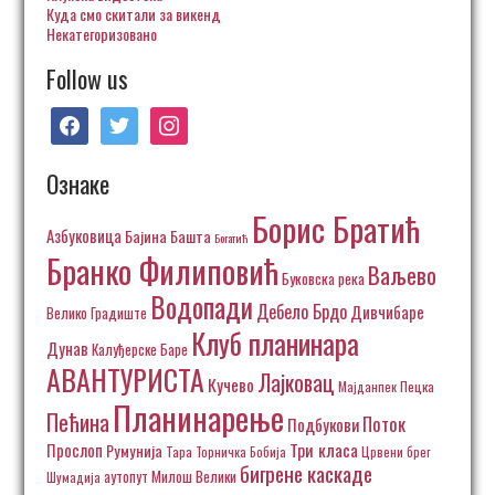
Куда смо скитали за викенд
Некатегоризовано
Follow us
facebook
twitter
instagram
Ознаке
Борис Братић
Азбуковица
Бајина Башта
Богатић
Бранко Филиповић
Ваљево
Буковска река
Водопади
Дебело Брдо
Дивчибаре
Велико Градиште
Клуб планинара
Дунав
Калуђерске Баре
АВАНТУРИСТА
Лајковац
Кучево
Пецка
Мајданпек
Планинарење
Пећина
Поток
Подбукови
Три класа
Прослоп
Румунија
Тара
Торничка Бобија
Црвени брег
бигрене каскаде
аутопут Милош Велики
Шумадија