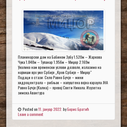
Планинарски дом на Бабином Зубу 1.520м – Жаркова
Чука 1.848м – Тупанар 1.956м – Миџор 2.169м
Уколико нам временски услови дозволе, излазимо на
највиши врх уже Србије „Кров Србије – Миџор“
Подаци о стази: Село Равно Бучје – мини
хидроцентрала – рибњак – напуштена војна караула ЈНА
Равно Бучје (Кална) – превој Свети Никола. Изузетна
зимска Авантура
Posted on
11. јануар 2022.
by
Борис Братић
Leave a comment