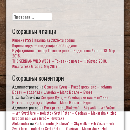
Претрага
за:
Скорашњи чланци
Klupska PSS članarina za 2026-tu godinu
Корона вирус – пандемија 2020. године
Вучја долина – понор Паскове реке – Раденкова бина – 18. Март
2018.
THE SERBIAN WILD WEST – Тометино поље – Фебруар 2018.
Klisura reke Gradac. Maj 2017.
Скорашњи коментари
Администратор
на
Северни Кучај – Ракобарски вис – пећина
Вртеч – водопади Шумећа – Мало Врело – Бурев
Dušanka Čaović
на
Северни Кучај – Ракобарски вис – пећина
Вртеч – водопади Шумећа – Мало Врело – Бурев
Администратор
на
Park prirode „Biokovo“ – Sky walk – vrh Vošac
– vrh Sveti Jure – poluotok Sveti Petar – Osejava – Makarska + izlet
brodom na Hvar i Brač – Hrvatska
Aleksandra
на
Park prirode „Biokovo“ – Sky walk – vrh Vošac – vrh
Sveti Jure – poluotok Sveti Petar – Osejava – Makarska + izlet