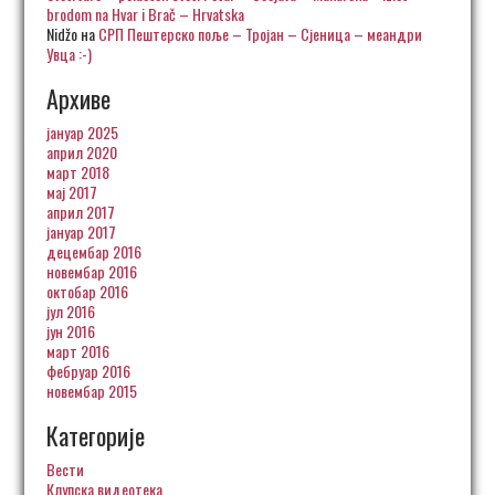
brodom na Hvar i Brač – Hrvatska
Nidžo
на
СРП Пештерско поље – Тројан – Сјеница – меандри
Увца :-)
Архиве
јануар 2025
април 2020
март 2018
мај 2017
април 2017
јануар 2017
децембар 2016
новембар 2016
октобар 2016
јул 2016
јун 2016
март 2016
фебруар 2016
новембар 2015
Категорије
Вести
Клупска видеотека