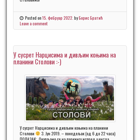
Posted on
15. фебруар 2022.
by
Борис Братић
Leave a comment
У сусрет Нарцисима и дивљим коњима на
планини Столови :-)
У сусрет Нарцисима и дивљим коњима на планини
Столови
3. Јун 2019. – понедељак (од 6 до 22 часа)
ПОЛАЗАК: Окупљамо се на паркингу испред центра