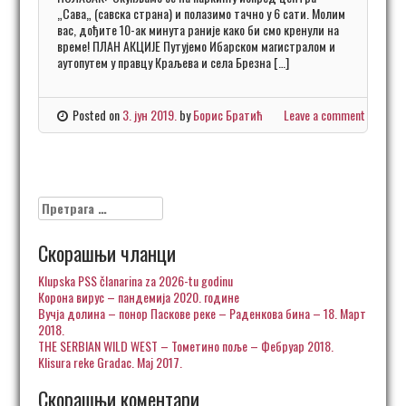
„Сава„ (савска страна) и полазимо тачно у 6 сати. Молим
вас, дођите 10-ак минута раније како би смо кренули на
време! ПЛАН АКЦИЈЕ Путујемо Ибарском магистралом и
аутопутем у правцу Краљева и села Брезна […]
Posted on
3. јун 2019.
by
Борис Братић
Leave a comment
Претрага
за:
Скорашњи чланци
Klupska PSS članarina za 2026-tu godinu
Корона вирус – пандемија 2020. године
Вучја долина – понор Паскове реке – Раденкова бина – 18. Март
2018.
THE SERBIAN WILD WEST – Тометино поље – Фебруар 2018.
Klisura reke Gradac. Maj 2017.
Скорашњи коментари