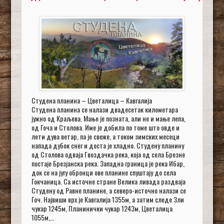
Студена планина – Цветалица – Кавгалија
Студена планина се налази двадесетак километара
јужно од Краљева. Мање је позната, али не и мање лепа,
од Гоча и Столова. Име је добила по томе што овде и
лети дува ветар, па је свеже, а током зимских месеци
напада дубок снег и доста је хладно. Студену планину
од Столова одваја Гвоздачка река, која од села Брезне
постаје Брезјанска река. Западна граница је река Ибар,
док се на југу обронци ове планине спуштају до села
Гокчаница. Са источне стране Велика ливада раздваја
Студену од Равне планине, а северо-источно налази се
Гоч. Највиши врх је Кавгалија 1355м, а затим следе Зли
чукар 1245м, Планинички чукар 1243м, Цветалица
1055м,…