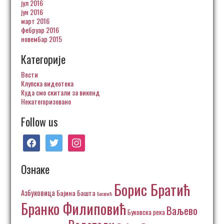
јул 2016
јун 2016
март 2016
фебруар 2016
новембар 2015
Категорије
Вести
Клупска видеотека
Куда смо скитали за викенд
Некатегоризовано
Follow us
facebook
twitter
instagram
Ознаке
Борис Братић
Азбуковица
Бајина Башта
Богатић
Бранко Филиповић
Ваљево
Буковска река