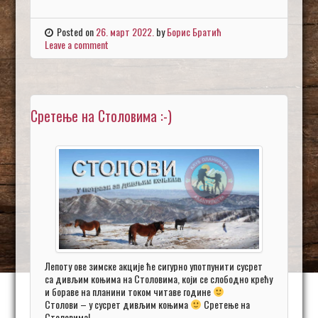
Posted on
26. март 2022.
by
Борис Братић
Leave a comment
Сретење на Столовима :-)
Лепоту ове зимске акције ће сигурно употпунити сусрет
са дивљим коњима на Столовима, који се слободно крећу
и бораве на планини током читаве године
Столови – у сусрет дивљим коњима
Сретење на
Столовима!