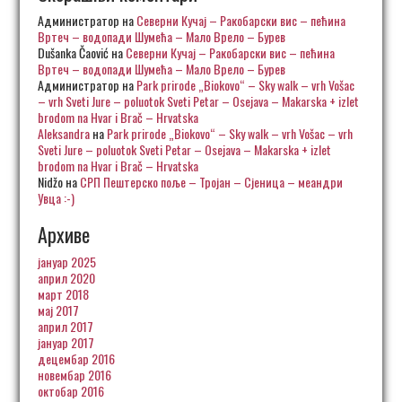
Администратор
на
Северни Кучај – Ракобарски вис – пећина
Вртеч – водопади Шумећа – Мало Врело – Бурев
Dušanka Čaović
на
Северни Кучај – Ракобарски вис – пећина
Вртеч – водопади Шумећа – Мало Врело – Бурев
Администратор
на
Park prirode „Biokovo“ – Sky walk – vrh Vošac
– vrh Sveti Jure – poluotok Sveti Petar – Osejava – Makarska + izlet
brodom na Hvar i Brač – Hrvatska
Aleksandra
на
Park prirode „Biokovo“ – Sky walk – vrh Vošac – vrh
Sveti Jure – poluotok Sveti Petar – Osejava – Makarska + izlet
brodom na Hvar i Brač – Hrvatska
Nidžo
на
СРП Пештерско поље – Тројан – Сјеница – меандри
Увца :-)
Архиве
јануар 2025
април 2020
март 2018
мај 2017
април 2017
јануар 2017
децембар 2016
новембар 2016
октобар 2016