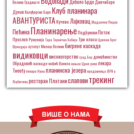
Водопади
Дебело Брдо
Дивчибаре
Велико Градиште
Клуб планинара
Дунав
Калуђерске Баре
АВАНТУРИСТА
Лајковац
Кучево
Пецка
Мајданпек
Планинарење
Пећина
Поток
Подбукови
Три класа
Прослоп
Румунија
Тара
Торничка Бобија
Црвени брег
бигрене каскаде
аутопут Милош Велики
Шумадија
видиковци
високогорство
домаћинство
град Бор
пекара
Обрадовић
каскаде
кафић Ванила
кањон Црне реке
планинска језера
Tweety
пекара Нана
продавница ЈЕРА у
трекинг
слапови
ресторан Платани
Љубичеву